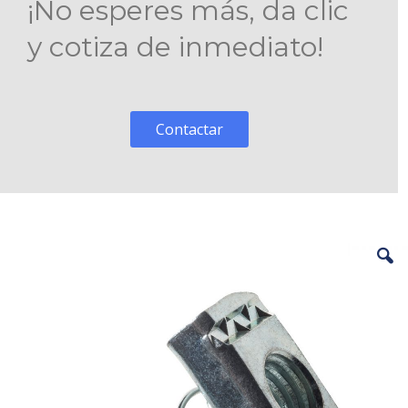
¡No esperes más, da clic
y cotiza de inmediato!
Contactar
Skip
to
the
end
of
the
images
gallery