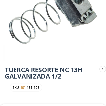
Skip
TUERCA RESORTE NC 13H
to
the
GALVANIZADA 1/2
beginning
of
SKU
131-108
the
images
gallery