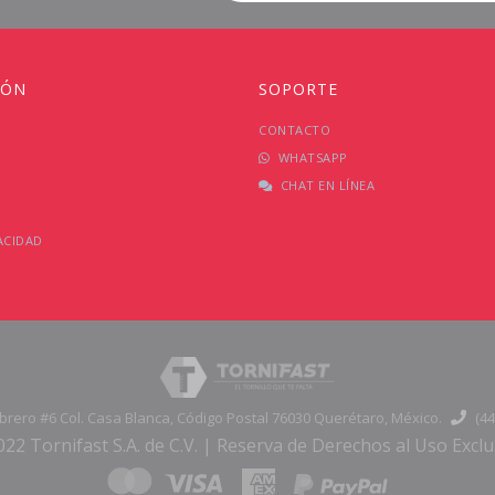
IÓN
SOPORTE
CONTACTO
WHATSAPP
CHAT EN LÍNEA
ACIDAD
ebrero #6 Col. Casa Blanca, Código Postal 76030 Querétaro, México.
(44
22 Tornifast S.A. de C.V. | Reserva de Derechos al Uso Exclu