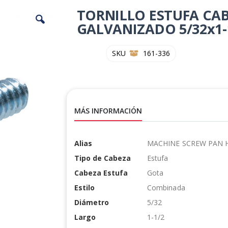
TORNILLO ESTUFA CA
GALVANIZADO 5/32x1-
SKU
161-336
MÁS INFORMACIÓN
Más
Alias
MACHINE SCREW PAN 
Información
Tipo de Cabeza
Estufa
Cabeza Estufa
Gota
Estilo
Combinada
Diámetro
5/32
Largo
1-1/2