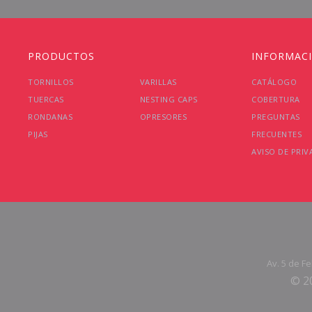
PRODUCTOS
INFORMAC
TORNILLOS
VARILLAS
CATÁLOGO
TUERCAS
NESTING CAPS
COBERTURA
RONDANAS
OPRESORES
PREGUNTAS
PIJAS
FRECUENTES
AVISO DE PRIV
Av. 5 de F
© 20