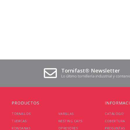
Skip
to
the
beginning
of
the
images
Tornifast® Newsletter
gallery
Lo último tornillería industrial y cont
PRODUCTOS
INFORMAC
TORNILLOS
VARILLAS
CATÁLOGO
TUERCAS
NESTING CAPS
COBERTURA
RONDANAS
OPRESORES
PREGUNTAS