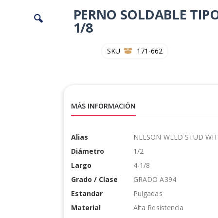
PERNO SOLDABLE TIPO
1/8
SKU
171-662
MÁS INFORMACIÓN
Más
Alias
NELSON WELD STUD WIT
Información
Diámetro
1/2
Largo
4-1/8
Grado / Clase
GRADO A394
Estandar
Pulgadas
Material
Alta Resistencia