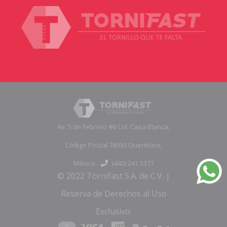
Av. 5 de Febrero #6 Col. Casa Blanca,
Código Postal 76030 Querétaro,
México.
(442) 241 5377
© 2022 Tornifast S.A. de C.V. |
Reserva de Derechos al Uso
Exclusivo.